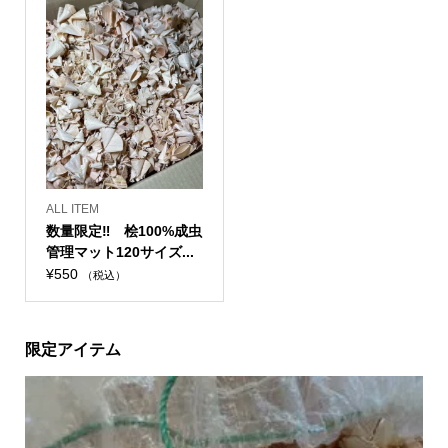
格
価
は
格
は
格
¥6,600
は
¥6,600
は
で
¥5,500
で
¥5,500
し
で
し
で
た。
す。
た。
す。
ALL ITEM
数量限定‼ 桧100%成虫
管理マット120サイズ...
¥
550
（税込）
限定アイテム