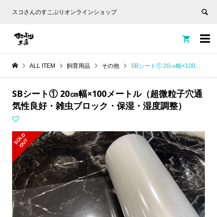
スコさんのすこぶりオンラインショップ


ALL ITEM
飼育用品
その他
SBシート① 20㎝幅×100メートル（超微粒子穴通気性良好・雑虫ブロック・保湿・湿度調整）
SBシート① 20㎝幅×100メートル（超微粒子穴通
気性良好・雑虫ブロック・保湿・湿度調整）
S
L
D
O
U
O
T