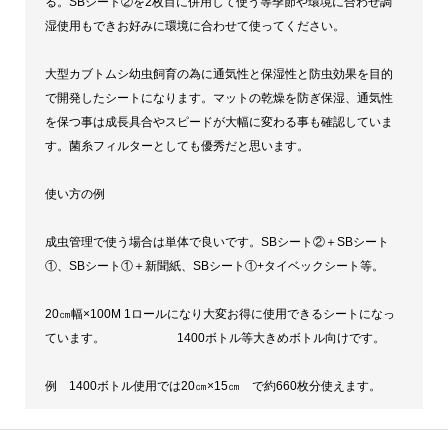
る。SBシート②を2枚目に併用して使う等季節や環境に合わせ調
湿使用もできお好みに環境に合わせて使ってください。
大型カブトムシ幼虫飼育の為に通気性と保湿性と防虫効果を目的
で開発したシートになります。マットの乾燥を防ぎ保湿、通気性
を保つ事は成長具合やスピードが大幅に変わる事も確認していま
す。菌糸フィルターとしても優秀だと思います。
使い方の例
成虫管理で使う場合は単体で良いです。SBシート②＋SBシート
①、SBシート①＋新聞紙、SBシート①+タイベックシート等。
20㎝幅×100M 1ロールになり大変お得に使用できるシートになっ
ています。 1400ボトル等大きめボトル向けです。
例 1400ボトル使用では20㎝×15㎝ で約660枚分使えます。