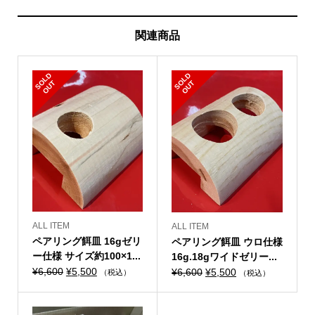
関連商品
S
L
D
O
U
S
L
D
O
U
O
T
O
T
ALL ITEM
ALL ITEM
ペアリング餌皿 16gゼリ
ペアリング餌皿 ウロ仕様
ー仕様 サイズ約100×1...
16g.18gワイドゼリー...
元
現
¥
6,600
¥
5,500
元
現
¥
6,600
¥
5,500
（税込）
（税込）
の
在
の
在
価
の
価
の
格
価