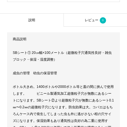
説明
レビュー
0
商品説明
SBシート① 20㎝幅×100メートル（超微粒子穴通気性良好・雑虫
ブロック・保湿・湿度調整）
成虫の管理 幼虫の保湿管理
ボトル大きめ。1400ボトルや2000ボトル等と蓋の間に挟んで使用
します。 ビニール製通気加工超微粒子穴が無数にあるシー
トになります。SBシート②より超微粒子穴が無数にあるシート0.1
㎜〜0.2㎜の超微粒子穴になります。防虫効果は大。コバエはもち
ろんケース内で発生してしまった虫も外に逃がさない程の穴サイ
ズになります。保湿効果もあり通気性は良好の為二重に使用す