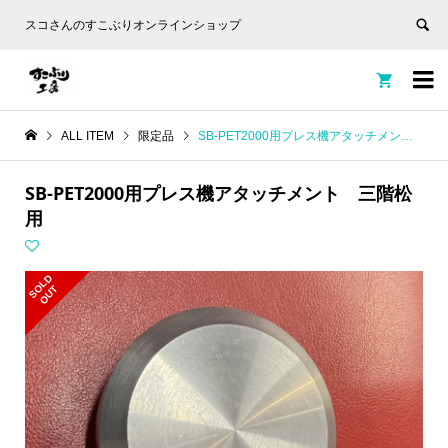
スコさんのすこぶりオンラインショップ


ALL ITEM
限定品
SB-PET2000用プレス機アタッチメント 三階松用
SB-PET2000用プレス機アタッチメント 三階松
用
S
L
D
O
U
O
T