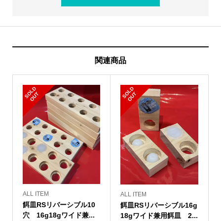
関連商品
S
L
D
O
U
S
L
D
O
U
O
T
O
T
ALL ITEM
ALL ITEM
餌皿RSリバーシブル10
餌皿RSリバーシブル16g
穴 16g18gワイド兼...
18gワイド兼用餌皿 2...