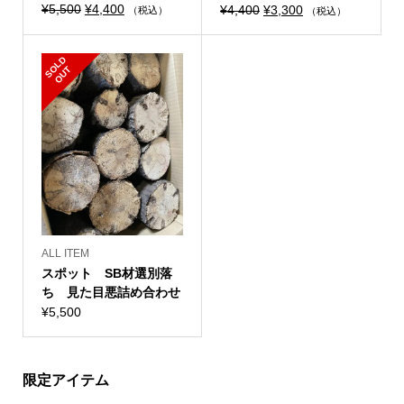
元
現
¥
5,500
¥
4,400
元
現
¥
4,400
¥
3,300
（税込）
（税込）
の
在
の
在
価
の
価
の
S
L
D
O
U
格
価
格
価
O
T
は
格
は
格
¥5,500
は
¥4,400
は
で
¥4,400
で
¥3,300
し
で
し
で
た。
す。
た。
す。
ALL ITEM
スポット SB材選別落
ち 見た目悪詰め合わせ
¥
5,500
限定アイテム